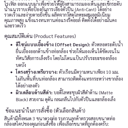
ไรเฟิล ออกแบบมาเพื่อช่วยให้ผู้ยิงสามารถมองเห็นและเช็กระดับ
น้ำแนวราบเพื่อป้องกันการเอียงตัวปืน (Anti-Cant) ได้อย่าง
รวดเร็วและง่ายดายยิ่งขึ้น ผลิตจากวัสดุโลหะผสมอลูมิเนียม
คุณภาพสูง แข็งแรงทนทานต่อแรงรีคอยล์ ติดตั้งได้อย่างมั่นคง
และรวดเร็ว
คุณสมบัติเด่น (Product Features)
ดีไซน์แบบเยื้องข้าง (Offset Design):
ตัวหลอดระดับน้ำ
ยื่นเยื้องออกด้านข้างท่อกล้อง ช่วยให้มองเห็นได้ชัดเจนใน
ทัศนวิสัยการเล็งจริง โดยไม่โดนแป้นปรับระยะของกล้อง
บดบัง
โครงสร้างเพรียวบาง:
ตัวเรือนมีความหนาเพียง 10 มม.
ไม่กินพื้นที่บนท่อกล้อง สามารถติดตั้งแทรกระหว่างขากล้อง
ได้อย่างลงตัว
ผิวเคลือบด้านสีดำ:
บอดี้โลหะชุบผิวสีดำด้าน (Matte
Black) สวยงาม ดุดัน กลมกลืนไปกับตัวปืนและกล้องเล็ง
️ ข้อแนะนำในการสั่งซื้อ (ตัวเลือกสินค้า)
สินค้ามีทั้งหมด 3 ขนาดวงท่อ รบกวนลูกค้าตรวจสอบขนาดท่อ
กล้องสโคปของคุณก่อนสั่งซื้อ เพื่อเลือกขนาดที่ถูกต้องครับ: