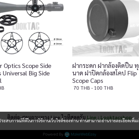
r Optics Scope Side
ฝากระดก ฝากล้องติดปืน ท
 Universal Big Side
นาด ฝาปิดกล้องสโคป Flip
l
Scope Caps
HB
70 THB
-
100 THB
ติดต่อ-สอบถามทาง Line ไวที่สุดครับ
Line : Looktacshop
และประสบการณ์ที่ดีในการใช้งานเว็บไซต์ของท่าน ท่านสามารถอ่านรายละเอียดเพิ่มเ
Powered By
MakeWebEasy