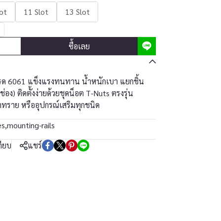
lot
11 Slot
13 Slot
ซื้อเลย
กรด 6061 แข็งแรงทนทาน น้ำหนักเบา แยกชิ้น
อง) ติดตั้งง่ายด้วยชุดน็อต T-Nuts ตรงรุ่น
าทราย หรืออุปกรณ์เสริมทุกชนิด
es
,
mounting-rails
ทียบ
แชร์