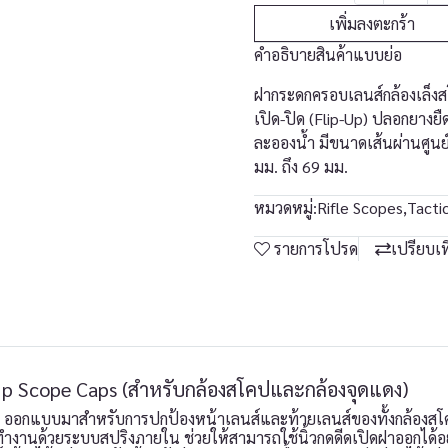
เพิ่มลงตะกร้า
คำอธิบายสินค้าแบบย่อ
ฝากระดกครอบเลนส์กล้องเล็งส
เปิด-ปิด (Flip-Up) ปลอกยางยื
ละอองน้ำ มีขนาดเส้นผ่านศูน
มม. ถึง 69 มม.
หมวดหมู่:
Rifle Scopes
,
Tacti
รายการโปรด
เปรียบเ
-Up Scope Caps (สำหรับกล้องสโคปและกล้องจุดแดง)
s) ออกแบบมาสำหรับการปกป้องหน้าเลนส์และท้ายเลนส์ของทั้งกล้องสโ
านด้วยระบบสปริงภายใน ช่วยให้สามารถใช้นิ้วกดดีดเปิดฝาออกได้อย่า