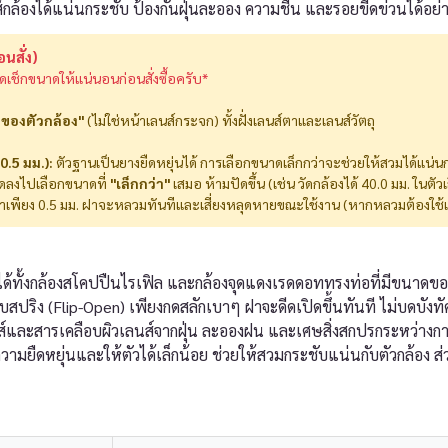
์กล้องได้แน่นกระชับ ป้องกันฝุ่นละออง ความชื้น และรอยขีดข่วนได้อย่
นสั่ง)
รดเช็กขนาดให้แน่นอนก่อนสั่งซื้อครับ*
ของตัวกล้อง"
(ไม่ใช่หน้าเลนส์กระจก) ทั้งฝั่งเลนส์ตาและเลนส์วัตถุ
0.5 มม.):
ตัวฐานเป็นยางยืดหยุ่นได้ การเลือกขนาดเล็กกว่าจะช่วยให้สวมได้แน่นก
ัดลงไปเลือกขนาดที่
"เล็กกว่า"
เสมอ ห้ามปัดขึ้น (เช่น วัดกล้องได้ 40.0 มม. ในตัวเ
าเพียง 0.5 มม. ฝาจะหลวมทันทีและเสี่ยงหลุดหายขณะใช้งาน (หากหลวมต้องใช้เท
ด้ทั้งกล้องสโคปปืนไรเฟิล และกล้องจุดแดงเรดดอททรงท่อที่มีขนาด
ปริง (Flip-Open) เพียงกดสลักเบาๆ ฝาจะดีดเปิดขึ้นทันที ไม่บดบังทั
ส์และสารเคลือบผิวเลนส์จากฝุ่น ละอองฝน และเศษสิ่งสกปรกระหว่างการ
ามยืดหยุ่นและให้ตัวได้เล็กน้อย ช่วยให้สวมกระชับแน่นกับตัวกล้อง