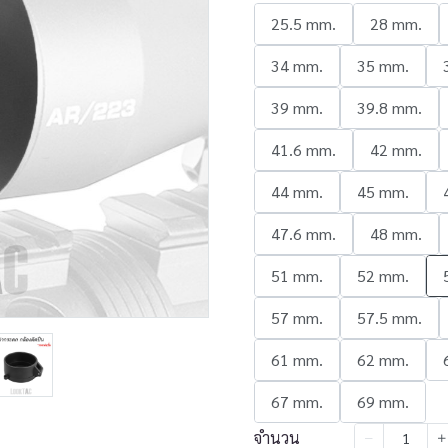
25.5 mm.
28 mm.
34 mm.
35 mm.
39 mm.
39.8 mm.
41.6 mm.
42 mm.
44 mm.
45 mm.
47.6 mm.
48 mm.
51 mm.
52 mm.
57 mm.
57.5 mm.
61 mm.
62 mm.
67 mm.
69 mm.
จำนวน