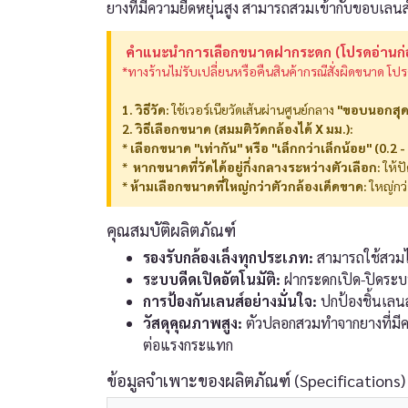
ยางที่มีความยืดหยุ่นสูง สามารถสวมเข้ากับขอบเลนส
️ คำแนะนำการเลือกขนาดฝากระดก (โปรดอ่านก่อ
*ทางร้านไม่รับเปลี่ยนหรือคืนสินค้ากรณีสั่งผิดขนาด โป
1. วิธีวัด:
ใช้เวอร์เนียวัดเส้นผ่านศูนย์กลาง
"ขอบนอกสุด
2. วิธีเลือกขนาด (สมมติวัดกล้องได้ X มม.):
*
เลือกขนาด "เท่ากัน" หรือ "เล็กกว่าเล็กน้อย" (0.2 - 
*
️ หากขนาดที่วัดได้อยู่กึ่งกลางระหว่างตัวเลือก:
ให้ป
*
ห้ามเลือกขนาดที่ใหญ่กว่าตัวกล้องเด็ดขาด:
ใหญ่กว่
คุณสมบัติผลิตภัณฑ์
รองรับกล้องเล็งทุกประเภท:
สามารถใช้สวมไ
ระบบดีดเปิดอัตโนมัติ:
ฝากระดกเปิด-ปิดระบบส
การป้องกันเลนส์อย่างมั่นใจ:
ปกป้องชิ้นเลน
วัสดุคุณภาพสูง:
ตัวปลอกสวมทำจากยางที่มีคว
ต่อแรงกระแทก
ข้อมูลจำเพาะของผลิตภัณฑ์ (Specifications)