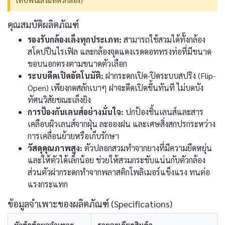
เทปพันเสริมที่ตัวกล้อง)
คุณสมบัติผลิตภัณฑ์
รองรับกล้องเล็งทุกประเภท:
สามารถใช้สวมได้ทั้งกล้อง
สโคปปืนไรเฟิล และกล้องจุดแดงเรดดอททรงท่อที่มีขนาด
ขอบนอกตรงตามขนาดตัวเลือก
ระบบดีดเปิดอัตโนมัติ:
ฝากระดกเปิด-ปิดระบบสปริง (Flip-
Open) เพียงกดสลักเบาๆ ฝาจะดีดเปิดขึ้นทันที ไม่บดบัง
ทัศนวิสัยขณะเล็งยิง
การป้องกันเลนส์อย่างมั่นใจ:
ปกป้องชิ้นเลนส์และสาร
เคลือบผิวเลนส์จากฝุ่น ละอองฝน และเศษสิ่งสกปรกระหว่าง
การเคลื่อนย้ายหรือเก็บรักษา
วัสดุคุณภาพสูง:
ตัวปลอกสวมทำจากยางที่มีความยืดหยุ่น
และให้ตัวได้เล็กน้อย ช่วยให้สวมกระชับแน่นกับตัวกล้อง
ส่วนตัวฝากระดกทำจากพลาสติกโพลิเมอร์แข็งแรง ทนต่อ
แรงกระแทก
ข้อมูลจำเพาะของผลิตภัณฑ์ (Specifications)
หัวข้อข้อมูลจำเพาะ
รายละเอียดสินค้า