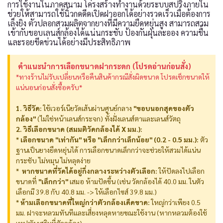
การใช้งานในภาคสนาม โครงสร้างทำงานด้วยระบบสปริงภายใน
ช่วยให้สามารถใช้นิ้วกดดีดเปิดฝาออกได้อย่างรวดเร็วเมื่อต้องการ
เล็งยิง ตัวปลอกสวมผลิตจากยางที่มีความยืดหยุ่นสูง สามารถสวม
เข้ากับขอบเลนส์กล้องได้แน่นกระชับ ป้องกันฝุ่นละออง ความชื้น
และรอยขีดข่วนได้อย่างมีประสิทธิภาพ
️ คำแนะนำการเลือกขนาดฝากระดก (โปรดอ่านก่อนสั่ง)
*ทางร้านไม่รับเปลี่ยนหรือคืนสินค้ากรณีสั่งผิดขนาด โปรดเช็กขนาดให้
แน่นอนก่อนสั่งซื้อครับ*
1. วิธีวัด:
ใช้เวอร์เนียวัดเส้นผ่านศูนย์กลาง
"ขอบนอกสุดของตัว
กล้อง"
(ไม่ใช่หน้าเลนส์กระจก) ทั้งฝั่งเลนส์ตาและเลนส์วัตถุ
2. วิธีเลือกขนาด (สมมติวัดกล้องได้ X มม.):
*
เลือกขนาด "เท่ากัน" หรือ "เล็กกว่าเล็กน้อย" (0.2 - 0.5 มม.):
ตัว
ฐานเป็นยางยืดหยุ่นได้ การเลือกขนาดเล็กกว่าจะช่วยให้สวมได้แน่น
กระชับ ไม่หมุน ไม่หลุดง่าย
*
️ หากขนาดที่วัดได้อยู่กึ่งกลางระหว่างตัวเลือก:
ให้ปัดลงไปเลือก
ขนาดที่
"เล็กกว่า"
เสมอ ห้ามปัดขึ้น (เช่น วัดกล้องได้ 40.0 มม. ในตัว
เลือกมี 39.8 กับ 40.8 มม. -> ให้เลือกไซส์ 39.8 มม.)
*
ห้ามเลือกขนาดที่ใหญ่กว่าตัวกล้องเด็ดขาด:
ใหญ่กว่าเพียง 0.5
มม. ฝาจะหลวมทันทีและเสี่ยงหลุดหายขณะใช้งาน (หากหลวมต้องใช้