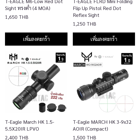
T-EAGLE M6-Low Red Dot
T-EAGLE FLRD Mini Folding
Sight ทรงต่ำ (4 MOA)
Flip Up Pistol Red Dot
Reflex Sight
1,650 THB
1,250 THB
เพิ่มลงตะกร้า
เพิ่มลงตะกร้า
T-Eagle March HK 1.5-
T-Eagle MARCH HK 3-9x32
5.5X20IR LPVO
AOIR (Compact)
2,400 THB
1,500 THB